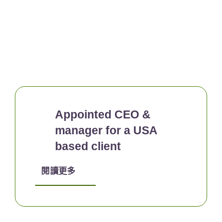
Appointed CEO &
manager for a USA
based client
閱讀更多