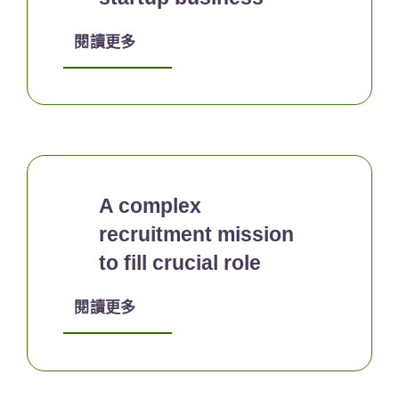
閱讀更多
A complex
recruitment mission
to fill crucial role
閱讀更多