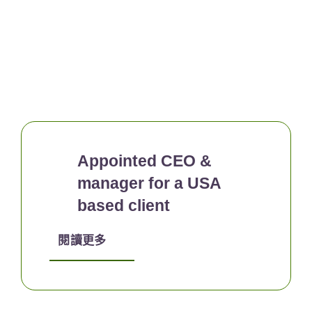
Appointed CEO &
manager for a USA
based client
閱讀更多